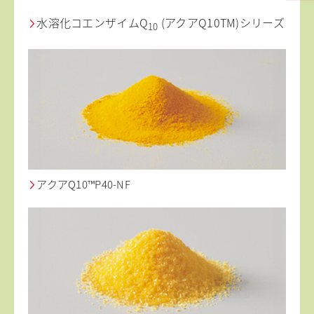
水溶化コエンザイムQ
(アクアQ10TM)シリーズ
10
アクアQ10™P40-NF