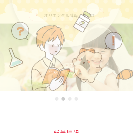
採用情報
業務用サイト Food for all
オリエンタル酵母工業とは
お問い合わせ
English
日清製粉グループ
採用情報
1
2
3
4
新着情報