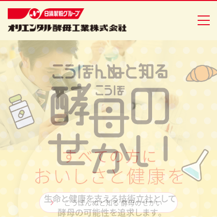
企業情報
食品事業
バイオ事業
健康食品事業
イースト研究室
CSR活動
こうぼんぬと知る 酵母のせかい
ニュースリリース