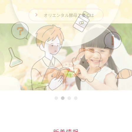
採用情報
業務用サイト Food for all
オリエンタル酵母工業とは
お問い合わせ
English
日清製粉グループ
採用情報
1
2
3
4
新着情報