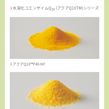
水溶化コエンザイムQ
(アクアQ10TM)シリーズ
10
アクアQ10™P40-NF