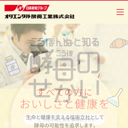
企業情報
食品事業
バイオ事業
健康食品事業
イースト研究室
CSR活動
こうぼんぬと知る 酵母のせかい
ニュースリリース