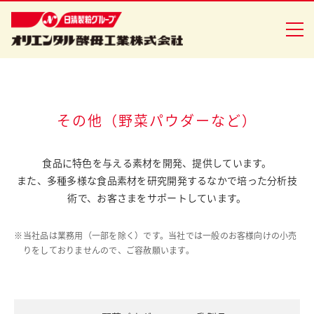
企業情報
その他（野菜パウダーなど）
食品事業
食品に特色を与える素材を開発、提供しています。
また、多種多様な食品素材を研究開発するなかで
培った分析技
バイオ事業
術で、お客さまをサポートしています。
健康食品事業
※
当社品は業務用（一部を除く）です。当社では一般のお客様向けの小売
イースト研究室
りをしておりませんので、ご容赦願います。
CSR活動
ニュースリリース