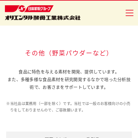
企業情報
その他（野菜パウダーなど）
食品事業
食品に特色を与える素材を開発、提供しています。
また、多種多様な食品素材を研究開発するなかで
培った分析技
バイオ事業
術で、お客さまをサポートしています。
健康食品事業
※
当社品は業務用（一部を除く）です。当社では一般のお客様向けの小売
イースト研究室
りをしておりませんので、ご容赦願います。
CSR活動
ニュースリリース