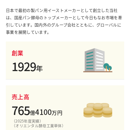
採用情報
日本で最初の製パン用イーストメーカーとして創立した当社
お問い合わせ
は、国産パン酵母のトップメーカーとして今日もなお市場を牽
引しています。国内外のグループ会社とともに、グローバルに
English
事業を展開しています。
日清製粉グループ
創業
1929
年
売上高
765
4100
億
万円
（2025年度実績）
（オリエンタル酵母工業単体）