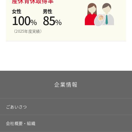
産休育休取得率
女性
男性
100
85
%
%
（2025年度実績）
企業情報
ごあいさつ
会社概要・組織