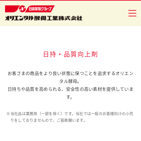
企業情報
日持・品質向上剤
食品事業
お客さまの商品をより良い状態に保つことを追求するオリエン
タル酵母。
バイオ事業
日持ちや品質を高められる、安全性の高い素材を提供していま
健康食品事業
す。
イースト研究室
※
当社品は業務用（一部を除く）です。当社では一般のお客様向けの小売
りをしておりませんので、ご容赦願います。
CSR活動
ニュースリリース