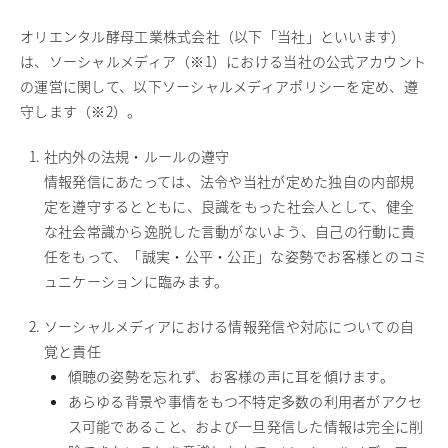
採用情報
オリエンタル酵母工業株式会社（以下「当社」といいます）
お問い合わせ
は、ソーシャルメディア（※1）における当社の公式アカウント
の運営に関して、以下ソーシャルメディアポリシーを定め、遵
English
守します（※2）。
日清製粉グループ
社内外の法規・ルールの遵守
情報発信にあたっては、法令や当社が定めた独自の内部規
定を遵守するとともに、良識をもった社会人として、健全
な社会常識から逸脱した言動がないよう、自己の行動に責
任をもって、「誠実・公平・公正」な姿勢でお客様とのコミ
ュニケーションに臨みます。
ソーシャルメディアにおける情報発信や対応についての自
覚と責任
傾聴の姿勢を忘れず、お客様の声に耳を傾けます。
あらゆる背景や事情をもつ不特定多数の利用者がアクセ
ス可能であること、および一旦発信した情報は完全に削