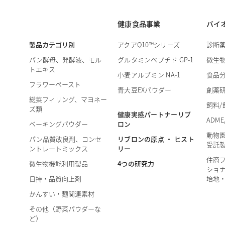
健康食品事業
バイ
製品カテゴリ別
アクアQ10™シリーズ
診断
パン酵母、発酵液、モル
グルタミンペプチド GP-1
微生
トエキス
小麦アルブミン NA-1
食品
フラワーペースト
青大豆EXパウダー
創薬
総菜フィリング、マヨネー
飼料/
ズ類
健康実感パートナーリブ
ADME
ロン
ベーキングパウダー
動物
リブロンの原点 ・ ヒスト
パン品質改良剤、コンセ
受託
リー
ントレートミックス
住商
4つの研究力
微生物機能利用製品
ショナ
日持・品質向上剤
培地
かんすい・麺関連素材
その他（野菜パウダーな
ど）