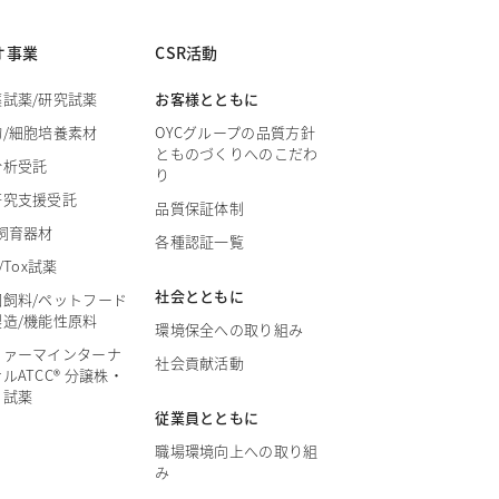
オ事業
CSR活動
薬試薬/研究試薬
お客様とともに
物/細胞培養素材
OYCグループの品質方針
とものづくりへのこだわ
分析受託
り
研究支援受託
品質保証体制
飼育器材
各種認証一覧
/Tox試薬
社会とともに
園飼料/ペットフード
製造/機能性原料
環境保全への取り組み
ファーマインターナ
社会貢献活動
ルATCC® 分譲株・
・試薬
従業員とともに
職場環境向上への取り組
み