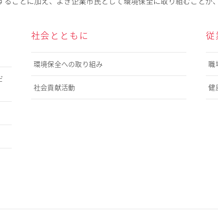
することに加え、よき企業市民として環境保全に取り組むことが
社会とともに
従
環境保全への取り組み
職
だ
社会貢献活動
健