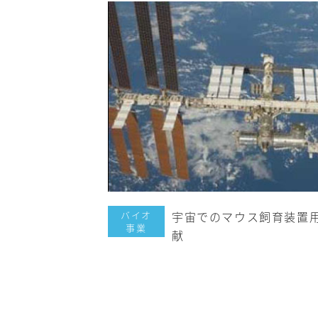
バイオ
宇宙でのマウス飼育装置
事業
献