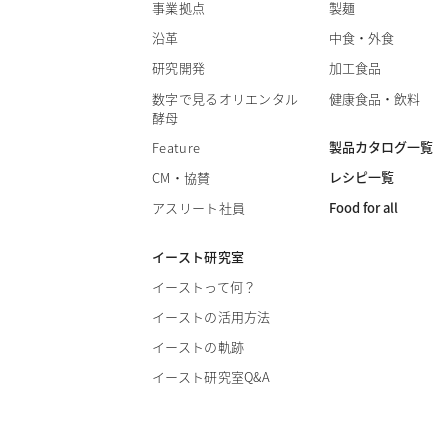
事業拠点
製麺
沿革
中食・外食
研究開発
加工食品
数字で見るオリエンタル
健康食品・飲料
酵母
製品カタログ一覧
Feature
レシピ一覧
CM・協賛
Food for all
アスリート社員
イースト研究室
イーストって何？
イーストの活用方法
イーストの軌跡
イースト研究室Q&A