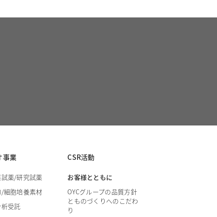
オ事業
CSR活動
薬試薬/研究試薬
お客様とともに
物/細胞培養素材
OYCグループの品質方針
とものづくりへのこだわ
分析受託
り