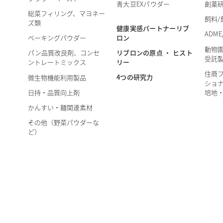
青大豆EXパウダー
創薬
総菜フィリング、マヨネー
飼料/
ズ類
健康実感パートナーリブ
ADME
ロン
ベーキングパウダー
動物
リブロンの原点 ・ ヒスト
パン品質改良剤、コンセ
受託
リー
ントレートミックス
住商
4つの研究力
微生物機能利用製品
ショナ
日持・品質向上剤
培地
かんすい・麺関連素材
その他（野菜パウダーな
ど）