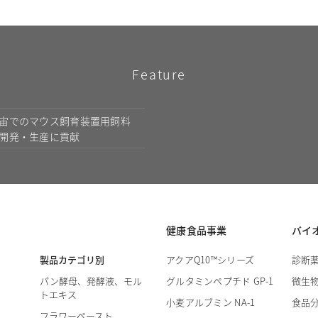
Feature
宙でのマウス飼育装置用飼料
開発・生産に貢献
健康食品事業
バイ
製品カテゴリ別
アクアQ10™シリーズ
診断
パン酵母、発酵液、モル
グルタミンペプチド GP-1
微生
トエキス
小麦アルブミン NA-1
食品
フラワーペースト