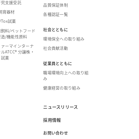
研究支援受託
品質保証体制
飼育器材
各種認証一覧
/Tox試薬
社会とともに
園飼料/ペットフード
製造/機能性原料
環境保全への取り組み
ファーマインターナ
社会貢献活動
ルATCC® 分譲株・
・試薬
従業員とともに
職場環境向上への取り組
み
健康経営の取り組み
ニュースリリース
採用情報
お問い合わせ