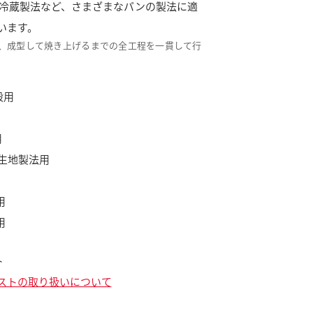
･冷蔵製法など、さまざまなパンの製法に適
います。
、成型して焼き上げるまでの全工程を一貫して行
般用
用
生地製法用
用
用
ト
ストの取り扱いについて