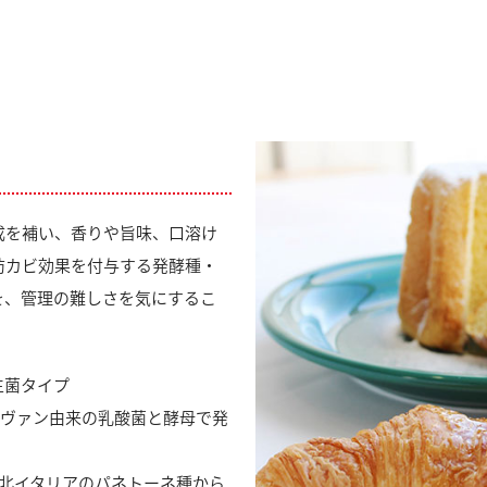
成を補い、香りや旨味、口溶け
防カビ効果を付与する発酵種・
を、管理の難しさを気にするこ
生菌タイプ
ヴァン由来の乳酸菌と酵母で発
）：北イタリアのパネトーネ種から