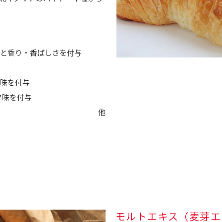
と香り・香ばしさを付与
味を付与
ク味を付与
他
モルトエキス（麦芽エ