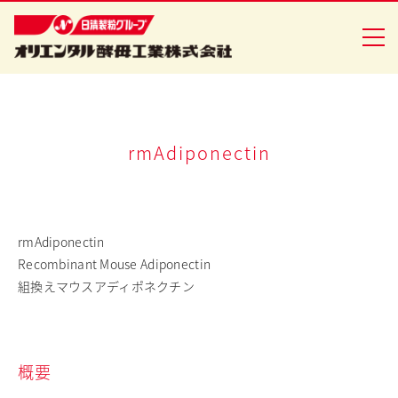
企業情報
rmAdiponectin
食品事業
バイオ事業
rmAdiponectin
Recombinant Mouse Adiponectin
健康食品事業
組換えマウスアディポネクチン
イースト研究室
CSR活動
概要
ニュースリリース