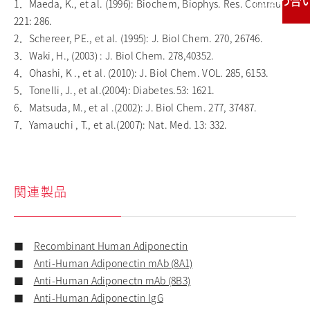
お問い合わせ
1．Maeda, K., et al. (1996): Biochem, Biophys. Res. Commun.
221: 286.
2．Schereer, PE., et al. (1995): J. Biol Chem. 270, 26746.
3．Waki, H., (2003) : J. Biol Chem. 278,40352.
4．Ohashi, K ., et al. (2010): J. Biol Chem. VOL. 285, 6153.
5．Tonelli, J., et al.(2004): Diabetes.53: 1621.
6．Matsuda, M., et al .(2002): J. Biol Chem. 277, 37487.
7．Yamauchi , T., et al.(2007): Nat. Med. 13: 332.
関連製品
■
Recombinant Human Adiponectin
■
Anti-Human Adiponectin mAb (8A1)
■
Anti-Human Adiponectn mAb (8B3)
■
Anti-Human Adiponectin IgG