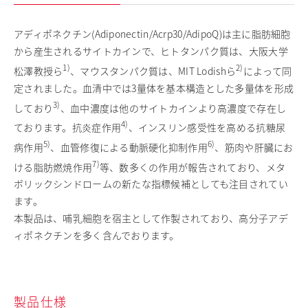
採用情報
アディポネクチン(Adiponectin/Acrp30/AdipoQ)は主に脂肪細胞
お問い合わせ
から産生されるサイトカインで、ヒトタンパク質は、大阪大学
English
1)
2)
松澤教授ら
、マウスタンパク質は、MIT Lodishら
によって同
定されました。血清中では3量体を基本構造とした多量体を形成
日清製粉グループ
3)
しており
、血中濃度は他のサイトカインより高濃度で存在し
4)
ております。抗炎症作用
、インスリン感受性を高める抗糖尿
5)
6)
病作用
、血管修復による動脈硬化抑制作用
、筋肉や肝臓にお
7)
ける脂肪燃焼作用
等、数多くの作用が報告されており、メタ
ボリックシンドロームの新たな指標候補としても注目されてい
ます。
本製品は、哺乳細胞を宿主として作製されており、高分子アデ
ィポネクチンを多く含んでおります。
製品仕様