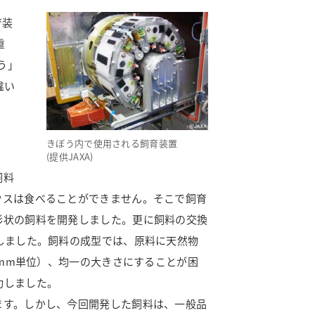
育装
重
う」
違い
きぼう内で使用される飼育装置
(提供JAXA)
飼料
ウスは食べることができません。そこで飼育
形状の飼料を開発しました。更に飼料の交換
しました。飼料の成型では、原料に天然物
1mm単位）、均一の大きさにすることが困
功しました。
す。しかし、今回開発した飼料は、一般品