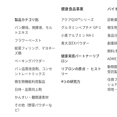
健康食品事業
バイ
製品カテゴリ別
アクアQ10™シリーズ
診断
パン酵母、発酵液、モル
グルタミンペプチド GP-1
微生
トエキス
小麦アルブミン NA-1
食品
フラワーペースト
青大豆EXパウダー
創薬
総菜フィリング、マヨネー
飼料/
ズ類
健康実感パートナーリブ
ADME
ロン
ベーキングパウダー
動物
リブロンの原点 ・ ヒスト
パン品質改良剤、コンセ
受託
リー
ントレートミックス
住商
4つの研究力
微生物機能利用製品
ショナ
日持・品質向上剤
培地
かんすい・麺関連素材
その他（野菜パウダーな
ど）