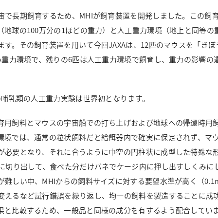
宙で長期飼育するため、MHIが飼育装置を開発しました。この飼
地球の100万分の1ほどの重力）と人工重力環境（地上と同等の
す。その飼育装置を用いて今回JAXAは、12匹のマウスを「きぼ
小重力環境で、残りの6匹は人工重力環境で飼育し、重力の影響の
の哺乳類の人工重力実験は世界初となります。
育用飼料とマウスの宇宙船での打ち上げおよび地球への帰還時用
環境では、通常の粒状飼料だと給餌器内で確実に保定されず、マ
が必要となり、それに合うように中空の円柱状に成型した特殊な
さに切り出して、食べた分だけバネでケージ内に押し出すしくみに
難しい中、MHIからの飼料サイズに対する要望水準が高く（0.
変えるなど試行錯誤を繰り返し、均一の飼料を製造することに成
と比較するため、一般品と同様の成分を有するよう配合していま