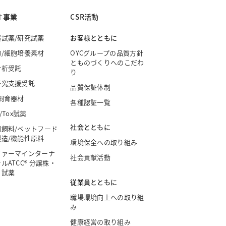
オ事業
CSR活動
薬試薬/研究試薬
お客様とともに
物/細胞培養素材
OYCグループの品質方針
とものづくりへのこだわ
分析受託
り
研究支援受託
品質保証体制
飼育器材
各種認証一覧
/Tox試薬
社会とともに
園飼料/ペットフード
製造/機能性原料
環境保全への取り組み
ファーマインターナ
社会貢献活動
ルATCC® 分譲株・
・試薬
従業員とともに
職場環境向上への取り組
み
健康経営の取り組み