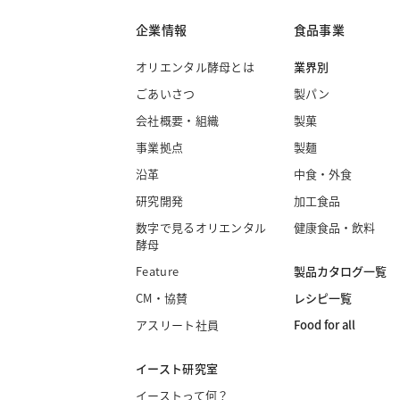
企業情報
食品事業
オリエンタル酵母とは
業界別
ごあいさつ
製パン
会社概要・組織
製菓
事業拠点
製麺
沿革
中食・外食
研究開発
加工食品
数字で見るオリエンタル
健康食品・飲料
酵母
製品カタログ一覧
Feature
レシピ一覧
CM・協賛
Food for all
アスリート社員
イースト研究室
イーストって何？