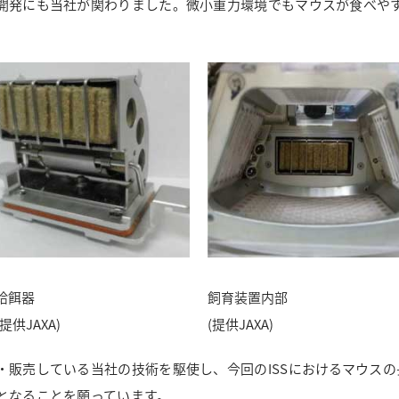
開発にも当社が関わりました。微小重力環境でもマウスが食べや
。
給餌器
飼育装置内部
(提供JAXA)
(提供JAXA)
・販売している当社の技術を駆使し、今回のISSにおけるマウス
となることを願っています。