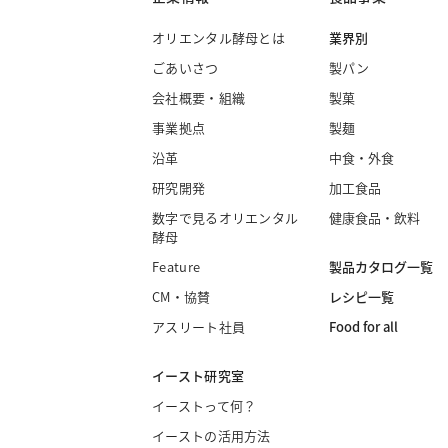
オリエンタル酵母とは
業界別
ごあいさつ
製パン
会社概要・組織
製菓
事業拠点
製麺
沿革
中食・外食
研究開発
加工食品
数字で見るオリエンタル
健康食品・飲料
酵母
製品カタログ一覧
Feature
レシピ一覧
CM・協賛
Food for all
アスリート社員
イースト研究室
イーストって何？
イーストの活用方法