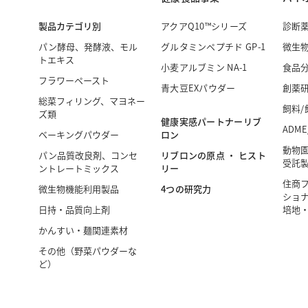
製品カテゴリ別
アクアQ10™シリーズ
診断
パン酵母、発酵液、モル
グルタミンペプチド GP-1
微生
トエキス
小麦アルブミン NA-1
食品
フラワーペースト
青大豆EXパウダー
創薬
総菜フィリング、マヨネー
飼料/
ズ類
健康実感パートナーリブ
ADME
ロン
ベーキングパウダー
動物
リブロンの原点 ・ ヒスト
パン品質改良剤、コンセ
受託
リー
ントレートミックス
住商
4つの研究力
微生物機能利用製品
ショナ
日持・品質向上剤
培地
かんすい・麺関連素材
その他（野菜パウダーな
ど）