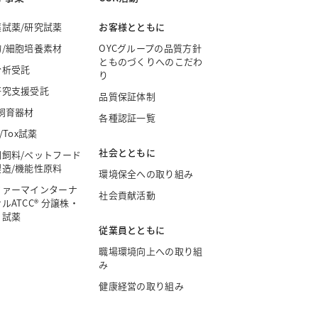
薬試薬/研究試薬
お客様とともに
物/細胞培養素材
OYCグループの品質方針
とものづくりへのこだわ
分析受託
り
研究支援受託
品質保証体制
飼育器材
各種認証一覧
/Tox試薬
社会とともに
園飼料/ペットフード
製造/機能性原料
環境保全への取り組み
ファーマインターナ
社会貢献活動
ルATCC® 分譲株・
・試薬
従業員とともに
職場環境向上への取り組
み
健康経営の取り組み