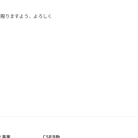
を賜りますよう、よろしく
オ事業
CSR活動