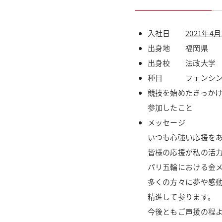
入社日
2021年4
出身地 福岡県
出身校 法政大学
種目 フェンシン
競技を始めたきっか
参加したこと
メッセージ
いつも心強い応援を
皆様の応援が私の活
パリ五輪における金
多くの方々に夢や感
精進して参ります。
今後ともご声援の程