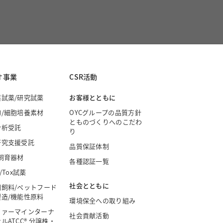
オ事業
CSR活動
薬試薬/研究試薬
お客様とともに
物/細胞培養素材
OYCグループの品質方針
とものづくりへのこだわ
分析受託
り
研究支援受託
品質保証体制
飼育器材
各種認証一覧
/Tox試薬
社会とともに
園飼料/ペットフード
製造/機能性原料
環境保全への取り組み
ファーマインターナ
社会貢献活動
ルATCC® 分譲株・