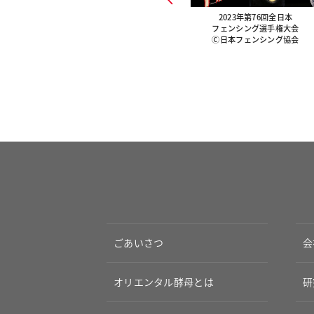
リア大会
2022年グランプリイタリア大会
Previous
2023年第76回全日本
協
Ⓒ日本フェンシング協
フェンシング選手権大会
IE
会/Augusto Bizzi/FIE
Ⓒ日本フェンシング協会
ごあいさつ
会
オリエンタル酵母とは
研