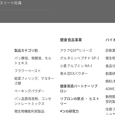
スリート社員
健康食品事業
バイ
製品カテゴリ別
アクアQ10™シリーズ
診断
パン酵母、発酵液、モル
グルタミンペプチド GP-1
微生
トエキス
小麦アルブミン NA-1
食品
フラワーペースト
青大豆EXパウダー
創薬
総菜フィリング、マヨネー
飼料/
ズ類
健康実感パートナーリブ
ADME
ロン
ベーキングパウダー
動物
リブロンの原点 ・ ヒスト
パン品質改良剤、コンセ
受託
リー
ントレートミックス
住商
4つの研究力
微生物機能利用製品
ショナ