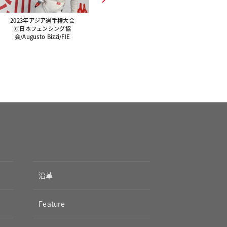
Next
フ
2023年アジア選手権大会
Ⓒ日本フェンシング協
2023年W杯タシケント大会
会
会/Augusto Bizzi/FIE
Ⓒ日本フェンシング協
会/Augusto Bizzi/FIE
沿革
Feature