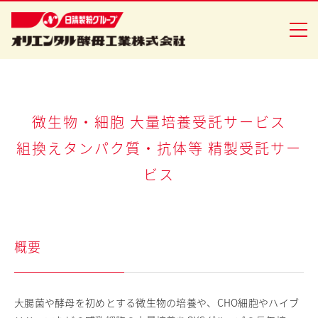
企業情報
微生物・細胞 大量培養受託サービス
組換えタンパク質・抗体等 精製受託サー
食品事業
ビス
バイオ事業
健康食品事業
概要
イースト研究室
CSR活動
大腸菌や酵母を初めとする微生物の培養や、CHO細胞やハイブ
ニュースリリース