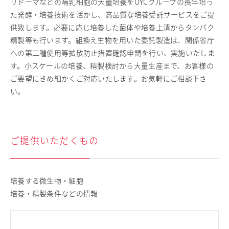
リドーマなどの哺乳細胞の大量培養をOYCグループの長年培っ
採用情報
た発酵・培養技術を活かし、高品質な培養受託サービスをご提
供致します。必要に応じ培養した菌体や培養上清からタンパク
お問い合わせ
精製等も行います。組換え生物を用いた委託製造は、関係省庁
English
への第二種使用等拡散防止措置確認申請を行い、実施いたしま
日清製粉グループ
す。小スケールの培養、精製検討から大量生産まで、お客様の
ご要望にきめ細かくご対応いたします。お気軽にご相談下さ
い。
ご提供いただくもの
培養する微生物・細胞
培養・精製条件などの情報