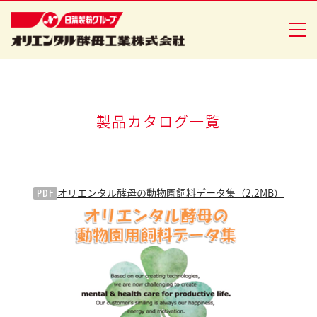
企業情報
製品カタログ一覧
食品事業
バイオ事業
PDF
オリエンタル酵母の動物園飼料データ集
（2.2MB）
健康食品事業
イースト研究室
CSR活動
ニュースリリース