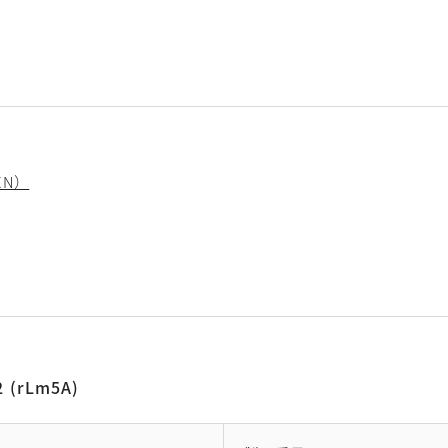
（EN）
2 (rLm5A)