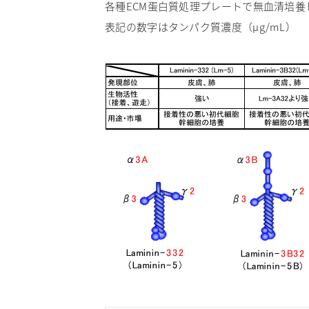
各種ECM蛋白質処理プレートで無血清培養した
表記の数字はタンパク質濃度（μg/mL）