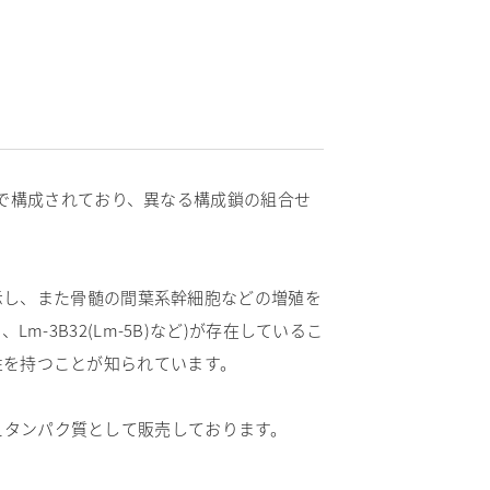
ト鎖で構成されており、異なる構成鎖の組合せ
を示し、また骨髄の間葉系幹細胞などの増殖を
、Lm-3B32(Lm-5B)など)が存在しているこ
着活性を持つことが知られています。
B）を組換えタンパク質として販売しております。