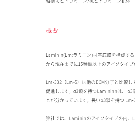
組換えヒトラミニン/抗ヒトラミニン抗体
概要
Laminin(Lm:ラミニン)は基底膜を
から現在までに15種類以上のアイソタイプ
Lm-332（Lm-5）は他のECM分子
促進します。α3鎖を持つLamininnは、 α3
とが分かっています。長いα3鎖を持つ Lm-
弊社では、Lamininのアイソタイプの内、Lm-