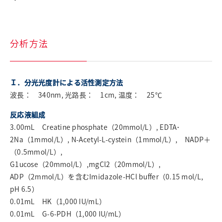
分析方法
Ｉ．分光光度計による活性測定方法
波長： 340nm, 光路長： 1cm, 温度： 25℃
反応液組成
3.00mL Creatine phosphate（20mmol/L）, EDTA･
2Na（1mmol/L）, N-Acetyl-L-cystein（1mmol/L）, NADP＋
（0.5mmol/L）,
G1ucose（20mmol/L）,mgCl2（20mmol/L）,
ADP（2mmol/L）を含むImidazole-HCl buffer（0.15 mol/L,
pH 6.5）
0.01mL HK（1,000 IU/mL）
0.01mL G-6-PDH（1,000 IU/mL）