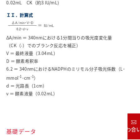
0.02mL CK（約3 IU/mL)
ＩＩ．計算式
ΔA/min ＝ 340nmにおける1分間当りの吸光度変化量
（CK（-）でのブランク反応を補正）
V ＝ 最終液量（3.04mL）
D ＝ 酵素希釈率
6.2 ＝ 340nmにおけるNADPHのミリモル分子吸光係数（L･
-1
-1
mmol
･cm
）
d ＝ 光路長（1cm）
v ＝ 酵素液量（0.02mL）
お問い合わせ
基礎データ