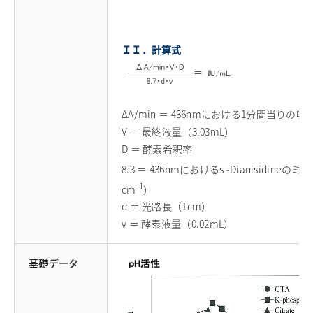
ＩＩ．計算式
ΔA/min ＝ 436nmにおける1分間当りの
V ＝ 最終液量（3.03mL）
D ＝ 酵素希釈率
8.3 ＝ 436nmにおけるs -Dianisidin
-1
cm
）
d ＝ 光路長（1cm）
v ＝ 酵素液量（0.02mL）
基礎データ