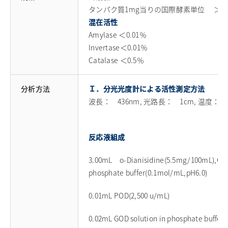
タンパク質1mg当りの国際酵素単位 ＞350u
採用情報
混在活性
お問い合わせ
Amylase ＜0.01％
Invertase＜0.01％
English
Catalase ＜0.5％
日清製粉グループ
分析方法
Ｉ．分光光度計による活性測定方法
波長： 436nm, 光路長： 1cm, 温度： 
反応液組成
3.00mL o-Dianisidine(5.5mg/100mL),G
phosphate buffer(0.1mol/mL,pH6.0)
0.01mL POD(2,500 u/mL)
0.02mL GOD solution in phosphate buffer