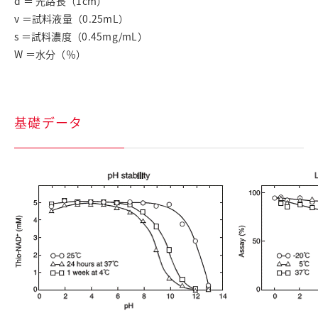
d ＝ 光路長（1cm）
v ＝試料液量（0.25mL）
s ＝試料濃度（0.45mg/mL）
W ＝水分（％）
基礎データ