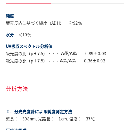
純度
酵素反応に基づく純度（ADH） ≧92％
水分
＜10％
UV吸収スペクトル分析値
吸光度の比（pH 7.5）・・・
/
： 0.89±0.03
吸光度の比（pH 7.5）・・・
/
： 0.36±0.02
分析方法
Ｉ．分光光度計による純度測定方法
波長： 398nm, 光路長： 1cm, 温度： 37℃