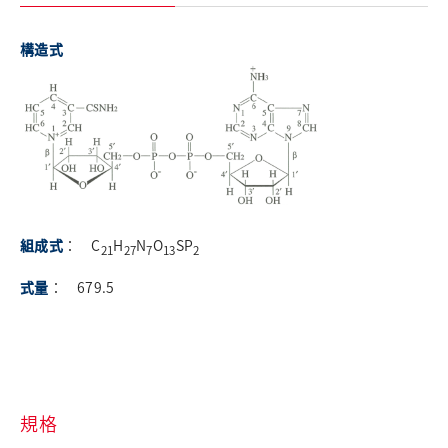
採用情報
構造式
お問い合わせ
English
日清製粉グループ
組成式
： C
H
N
O
SP
21
27
7
13
2
式量
： 679.5
規格