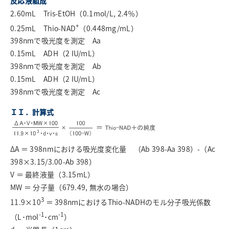
反応液組成
2.60mL Tris-EtOH（0.1mol/L, 2.4％）
+
0.25mL Thio-NAD
（0.448mg/mL）
398nmで吸光度を測定 Aa
0.15mL ADH（2 IU/mL）
398nmで吸光度を測定 Ab
0.15mL ADH（2 IU/mL）
398nmで吸光度を測定 Ac
ＩＩ．計算式
ΔA ＝ 398nmにおける吸光度変化量 （Ab 398-Aa 398）-（Ac
398×3.15/3.00-Ab 398）
V ＝ 最終液量（3.15mL）
MW ＝ 分子量（679.49, 無水の場合）
3
11.9×10
＝ 398nmにおけるThio-NADHのモル分子吸光係数
-1
-1
（L･mol
･cm
）