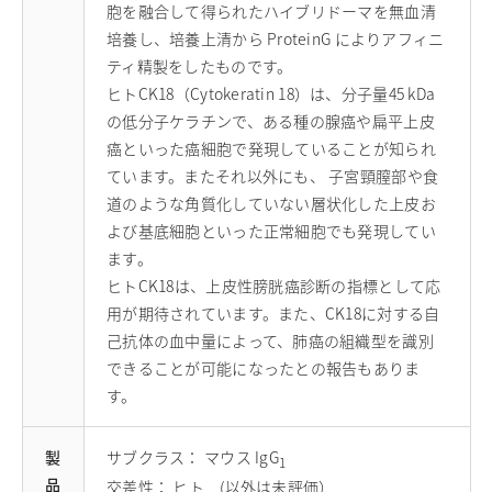
胞を融合して得られたハイブリドーマを無血清
採用情報
培養し、培養上清から ProteinG によりアフィニ
お問い合わせ
ティ精製をしたものです。
ヒトCK18（Cytokeratin 18）は、分子量45 kDa
English
の低分子ケラチンで、ある種の腺癌や扁平上皮
日清製粉グループ
癌といった癌細胞で発現していることが知られ
ています。またそれ以外にも、 子宮頸膣部や食
道のような角質化していない層状化した上皮お
よび基底細胞といった正常細胞でも発現してい
ます。
ヒトCK18は、上皮性膀胱癌診断の指標として応
用が期待されています。また、CK18に対する自
己抗体の血中量によって、肺癌の組織型を識別
できることが可能になったとの報告もありま
す。
製
サブクラス： マウス IgG
1
品
交差性： ヒト (以外は未評価）