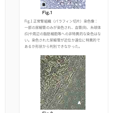
Fig.1 正常腎組織（パラフィン切片）染色像：
一部の尿細管のみが染色され、血管(B)、糸球体
(G)や周辺の脂肪細胞等への非特異的な染色はな
い。染色された尿細管が近位か遠位に特異的で
あるか形状から判別できなかった。