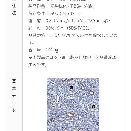
仕
製品形態： 精製抗体／PBS(-) 溶液
様
保存条件： 冷凍 (-70℃以下）
濃 度： 0.8-1.2 mg/mL (Abs. 280 nm換算）
純 度： 90% 以上 （SDS-PAGE）
品質規格： IHC及びWBで反応性を確認していま
す。
容 量： 100 μg
※本製品はロット毎に製品仕様項目を品質確認
ずみです。
基
本
デ
ー
タ