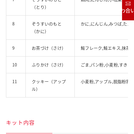
（とり）
お問い合わせ
8
ぞうすいのもと
かに,にんじん,みつば,た
（かに）
9
お茶づけ（さけ）
鮭フレーク,鮭エキス,抹茶,
10
ふりかけ（さけ）
ごま,パン粉,小麦粉,すきみ
11
クッキー（アップ
小麦粉,アップル,脱脂粉乳,
ル）
キット内容