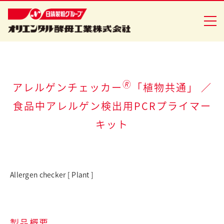
企業情報
🄬
アレルゲンチェッカー
「植物共通」 ／
食品中アレルゲン検出用PCRプライマー
食品事業
キット
バイオ事業
健康食品事業
Allergen checker [ Plant ]
イースト研究室
CSR活動
ニュースリリース
製品概要