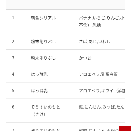
1
朝食シリアル
バナナ,いちご,りんご,小麦
不含）,乳糖
2
粉末削りぶし
さば,あじ,いわし
3
粉末削りぶし
かつお
4
はっ酵乳
アロエベラ,乳蛋白質
5
はっ酵乳
アロエベラ,キウイ（添加）
6
ぞうすいのもと
鮭,にんじん,みつば,たん白
（さけ）
7
ぞうすいのもと
鶏肉,にんじん,小松菜,た