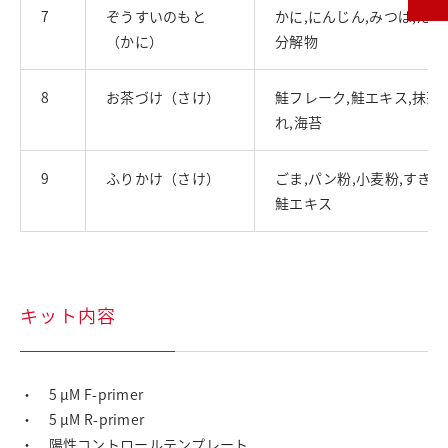
7
ぞうすいのもと
かに,にんじん,みつば,た
（かに）
分解物
8
お茶づけ（さけ）
鮭フレーク,鮭エキス,抹茶
れ,海苔
9
ふりかけ（さけ）
ごま,パン粉,小麦粉,すきみ
鮭エキス
キット内容
・ 5 μM F-primer
・ 5 μM R-primer
・ 陽性コントロールテンプレート