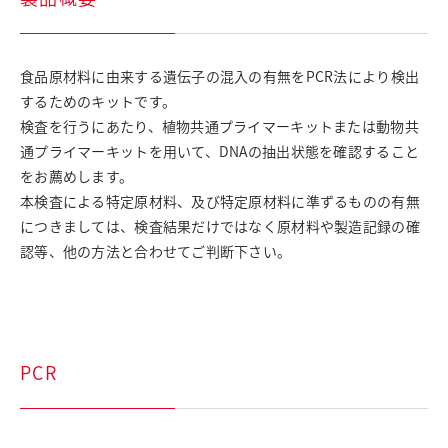
採用情報
お問い合わせ
食品原材料に由来する遺伝子の混入の有無をPCR法により検出
English
するためのキットです。
検査を行うにあたり、植物共通プライマーキットまたは動物共
日清製粉グループ
通プライマーキットを用いて、DNAの抽出状態を確認すること
をお薦めします。
本検査による特定原材料、及び特定原材料に準ずるものの有無
につきましては、検査結果だけではなく原材料や製造記録の確
認等、他の方法と合わせてご判断下さい。
PCR