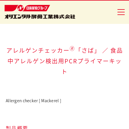
企業情報
🄬
アレルゲンチェッカー
「さば」 ／ 食品
中アレルゲン検出用PCRプライマーキッ
食品事業
ト
バイオ事業
健康食品事業
Allergen checker [ Mackerel ]
イースト研究室
CSR活動
ニュースリリース
製品概要