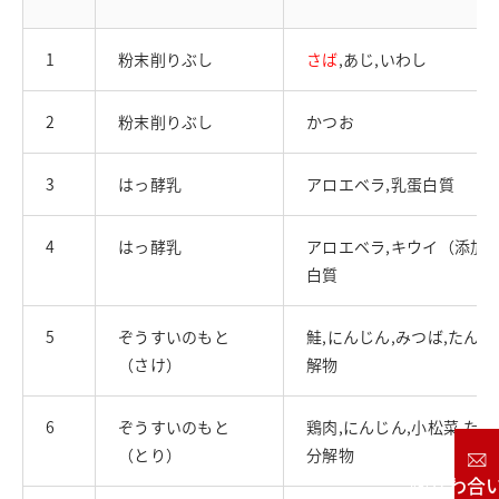
1
粉末削りぶし
さば
,あじ,いわし
2
粉末削りぶし
かつお
3
はっ酵乳
アロエベラ,乳蛋白質
4
はっ酵乳
アロエベラ,キウイ（添加）
白質
5
ぞうすいのもと
鮭,にんじん,みつば,たん
（さけ）
解物
6
ぞうすいのもと
鶏肉,にんじん,小松菜,た
（とり）
分解物
お問い合わせ