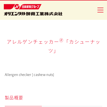
企業情報
🄬
アレルゲンチェッカー
「カシューナッ
ツ」
食品事業
バイオ事業
健康食品事業
Allergen checker [ cashew nuts]
イースト研究室
CSR活動
製品概要
ニュースリリース