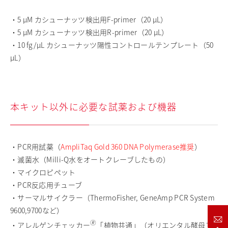
・5 μM カシューナッツ検出用F-primer（20 μL）
・5 μM カシューナッツ検出用R-primer（20 μL）
・10 fg/μL カシューナッツ陽性コントロールテンプレート（50
μL）
本キット以外に必要な試薬および機器
・PCR用試薬（
AmpliTaq Gold 360 DNA Polymerase推奨
）
・滅菌水（Milli-Q水をオートクレーブしたもの）
・マイクロピペット
・PCR反応用チューブ
・サーマルサイクラー（ThermoFisher, GeneAmp PCR System
9600,9700など）
🄬
・アレルゲンチェッカー
「植物共通」（オリエンタル酵母工