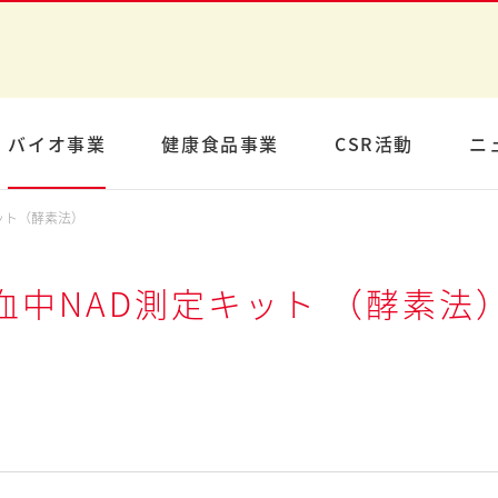
バイオ事業
健康食品事業
CSR活動
ニ
ット（酵素法）
血中NAD測定キット （酵素法