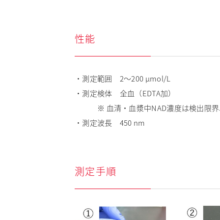
性能
・測定範囲 2～200 µmol/L
・測定検体 全血（EDTA加）
※ 血清・血漿中NAD濃度は検出限界
・測定波長 450 nm
測定手順