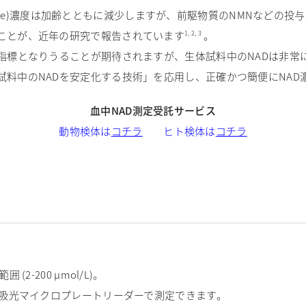
 Dinucleotide)濃度は加齢とともに減少しますが、前駆物質のNMN
ことが、近年の研究で報告されています
。
1, 2, 3
指標となりうることが期待されますが、生体試料中のNADは非常
試料中のNADを安定化する技術」を応用し、正確かつ簡便にNAD
血中NAD測定受託サービス
動物検体は
コチラ
ヒト検体は
コチラ
2-200 µmol/L)。
、吸光マイクロプレートリーダーで測定できます。