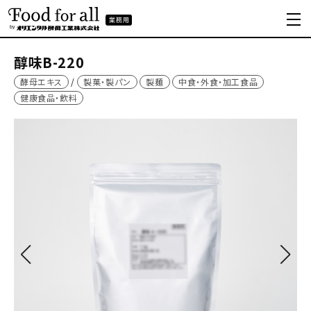
醇味B-220
酵母エキス
製菓・製パン
製麺
中食・外食・加工食品
健康食品・飲料