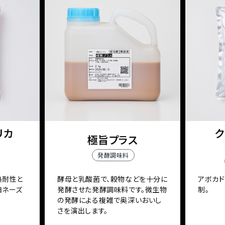
リカ
ク
極旨プラス
発酵調味料
熱耐性と
酵母と乳酸菌で、穀物などを十分に
アボカ
ヨネーズ
発酵させた発酵調味料です。微生物
制。
の発酵による複雑で奥深いおいし
さを演出します。