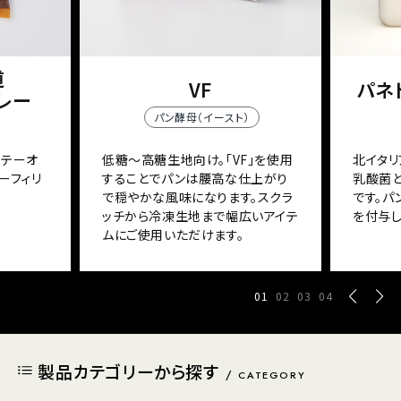
道
VF
パネト
レー
パン酵母（イースト）
ソテーオ
低糖～高糖生地向け。「VF」を使用
北イタリ
ーフィリ
することでパンは腰高な仕上がり
乳酸菌
で穏やかな風味になります。スクラ
です。
ッチから冷凍生地まで幅広いアイテ
を付与し
ムにご使用いただけます。
01
02
03
04
製品カテゴリーから探す
CATEGORY