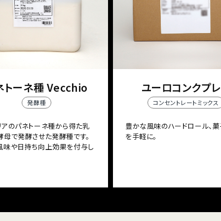
トーネ種 Vecchio
ユーロコンクプレ
発酵種
コンセントレートミックス
リアのパネトーネ種から得た乳
豊かな風味のハードロール、菓
酵母で発酵させた発酵種です。
を手軽に。
風味や日持ち向上効果を付与し