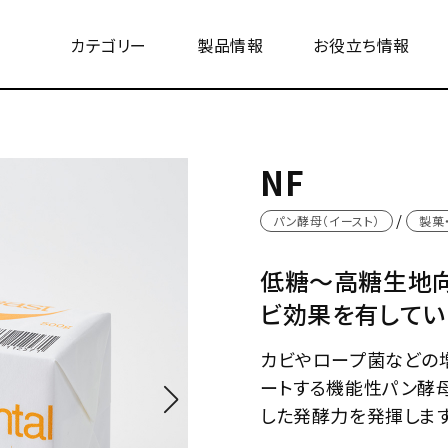
カテゴリー
製品情報
お役立ち情報
NF
パン酵母（イースト）
製菓
低糖～高糖生地向
ビ効果を有してい
カビやロープ菌などの
ートする機能性パン酵
した発酵力を発揮します