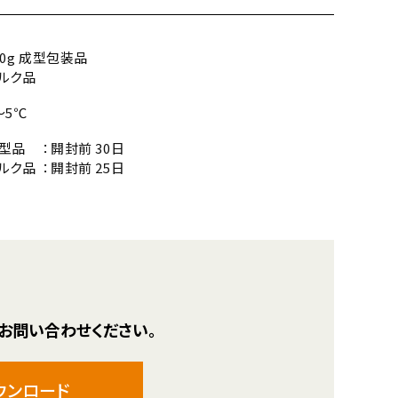
00g 成型包装品
ルク品
～5℃
型品
開封前 30日
ルク品
開封前 25日
お問い合わせください。
ウンロード