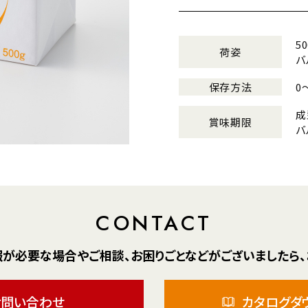
5
荷姿
バ
保存方法
0
成
賞味期限
バ
CONTACT
報が
必要な場合や
ご相談、お困りごとなどが
ございましたら、
お問い合わせ
カタログダ