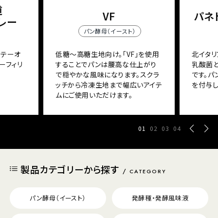
道
VF
パネト
レー
パン酵母（イースト）
ソテーオ
低糖～高糖生地向け。「VF」を使用
北イタリ
ーフィリ
することでパンは腰高な仕上がり
乳酸菌
で穏やかな風味になります。スクラ
です。
ッチから冷凍生地まで幅広いアイテ
を付与し
ムにご使用いただけます。
01
02
03
04
製品カテゴリーから探す
CATEGORY
パン酵母（イースト）
発酵種・発酵風味液