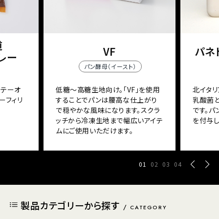
道
VF
パネト
レー
パン酵母（イースト）
ソテーオ
低糖～高糖生地向け。「VF」を使用
北イタリ
ーフィリ
することでパンは腰高な仕上がり
乳酸菌
で穏やかな風味になります。スクラ
です。
ッチから冷凍生地まで幅広いアイテ
を付与し
ムにご使用いただけます。
01
02
03
04
製品カテゴリーから探す
CATEGORY