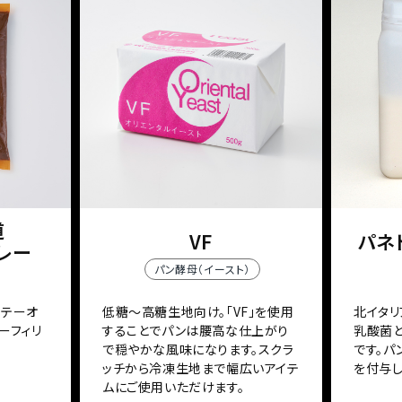
道
VF
パネト
レー
パン酵母（イースト）
ソテーオ
低糖～高糖生地向け。「VF」を使用
北イタリ
ーフィリ
することでパンは腰高な仕上がり
乳酸菌
で穏やかな風味になります。スクラ
です。
ッチから冷凍生地まで幅広いアイテ
を付与し
ムにご使用いただけます。