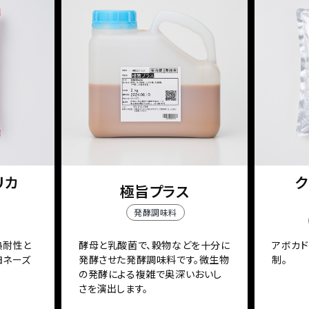
リカ
ク
極旨プラス
発酵調味料
熱耐性と
酵母と乳酸菌で、穀物などを十分に
アボカ
ヨネーズ
発酵させた発酵調味料です。微生物
制。
の発酵による複雑で奥深いおいし
さを演出します。