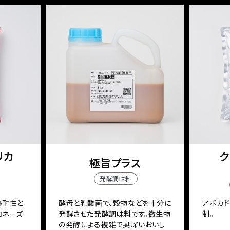
リカ
ク
極旨プラス
発酵調味料
熱耐性と
酵母と乳酸菌で、穀物などを十分に
アボカ
ヨネーズ
発酵させた発酵調味料です。微生物
制。
の発酵による複雑で奥深いおいし