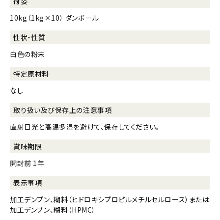
荷姿
10kg（1kg×10） ダンボール
性状・性質
白色の粉末
特定原材料
なし
取り扱い及び
保存上の注意事項
直射日光と高温多湿を避けて、保存してください。
賞味期限
開封前 1年
表示事項
加工デンプン、糊料（ヒドロキシプロピルメチルセルロース）または
加工デンプン、糊料（HPMC）