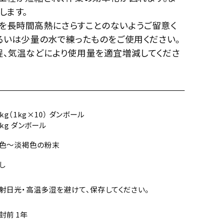
します。
を長時間高熱にさらすことのないようご留意く
るいは少量の水で練ったものをご使用ください。
程、気温などにより使用量を適宜増減してくださ
0kg（1kg×10） ダンボール
0kg ダンボール
色～淡褐色の粉末
し
射日光・高温多湿を避けて、保存してください。
封前 1年