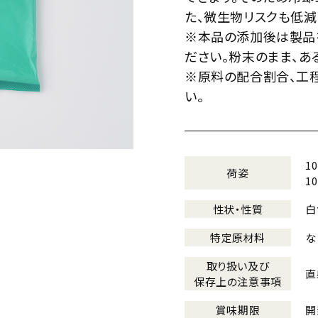
た、微生物リスクも低減
※本品の添加後は製品
ださい。粉末のまま、あ
※原料の配合割合、工
い。
1
荷姿
1
性状・性質
白
特定原材料
な
取り扱い及び
直
保存上の注意事項
賞味期限
開