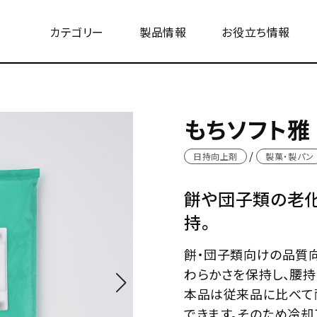
カテゴリー
製品情報
お役立ち情報
もちソフト雅
日持向上剤
製菓・製パン
餅や団子類の老化
持。
餅・団子類向けの品質
わらかさを保持し、腰持
本品は従来品に比べて
できます。そのため冷