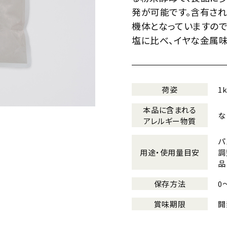
発が可能です。含有さ
機体となっていますの
塩に比べ、イヤな金属味
荷姿
1
本品に含まれる
な
アレルギー物質
パ
用途・使用量目安
調
品
保存方法
0
賞味期限
開