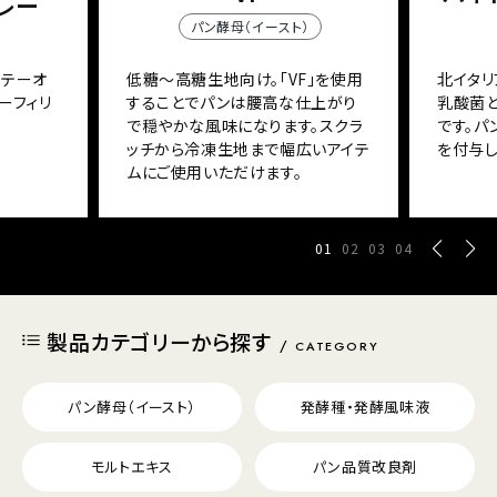
レー
パン酵母（イースト）
ソテーオ
低糖～高糖生地向け。「VF」を使用
北イタリ
ーフィリ
することでパンは腰高な仕上がり
乳酸菌
で穏やかな風味になります。スクラ
です。
ッチから冷凍生地まで幅広いアイテ
を付与し
ムにご使用いただけます。
01
02
03
04
製品カテゴリーから探す
CATEGORY
パン酵母（イースト）
発酵種・発酵風味液
モルトエキス
パン品質改良剤