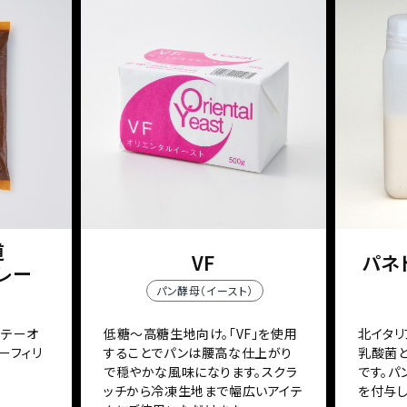
道
VF
パネト
レー
パン酵母（イースト）
ソテーオ
低糖～高糖生地向け。「VF」を使用
北イタリ
ーフィリ
することでパンは腰高な仕上がり
乳酸菌
で穏やかな風味になります。スクラ
です。
ッチから冷凍生地まで幅広いアイテ
を付与し