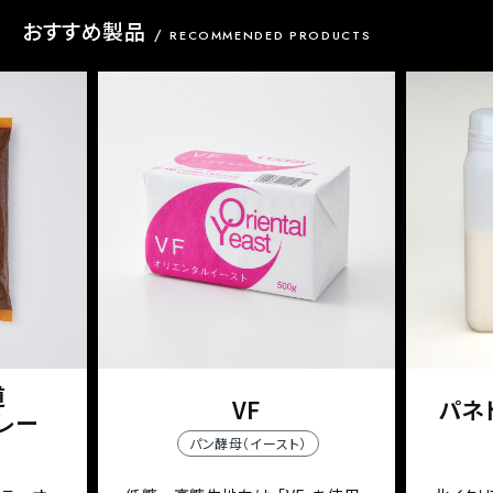
おすすめ製品
RECOMMENDED PRODUCTS
道
VF
パネト
レー
パン酵母（イースト）