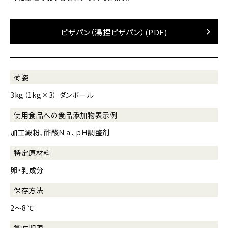
ピザパン（湯捏ピザパン）(PDF)
荷姿
3kg（1kg×3） ダンボール
使用食品への
食品添加物表示例
加工澱粉、酢酸Ｎａ、ｐＨ調整剤
特定原材料
卵・乳成分
保存方法
2～8℃
賞味期限