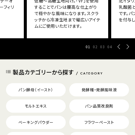
ソテーオ
低糖～高糖生地向け。「VF」を使用
北イタリ
ーフィリ
することでパンは腰高な仕上がり
乳酸菌
で穏やかな風味になります。スクラ
です。
ッチから冷凍生地まで幅広いアイテ
を付与し
ムにご使用いただけます。
01
02
03
04
製品カテゴリーから探す
CATEGORY
パン酵母（イースト）
発酵種・発酵風味液
モルトエキス
パン品質改良剤
ベーキングパウダー
フラワーペースト