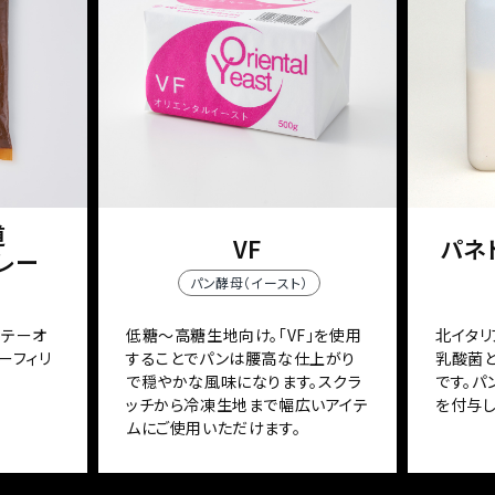
道
VF
パネト
レー
パン酵母（イースト）
ソテーオ
低糖～高糖生地向け。「VF」を使用
北イタリ
ーフィリ
することでパンは腰高な仕上がり
乳酸菌
で穏やかな風味になります。スクラ
です。
ッチから冷凍生地まで幅広いアイテ
を付与し
ムにご使用いただけます。