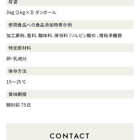
荷姿
3kg（1kg×3）ダンボール
使用食品への
食品添加物表示例
加工澱粉、香料、酸味料、保存料（ソルビン酸K）、増粘多糖類
特定原材料
卵・乳成分
保存方法
15～25℃
賞味期限
開封前 75日
CONTACT