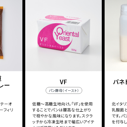
道
VF
パネト
レー
パン酵母（イースト）
ソテーオ
低糖～高糖生地向け。「VF」を使用
北イタリ
ーフィリ
することでパンは腰高な仕上がり
乳酸菌
で穏やかな風味になります。スクラ
です。
ッチから冷凍生地まで幅広いアイテ
を付与し