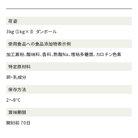
荷姿
3kg（1kg×3） ダンボール
使用食品への
食品添加物表示例
加工澱粉、酸味料、香料、酢酸Na、増粘多糖類、カロチン色素
特定原材料
卵・乳成分
保存方法
2～8℃
賞味期限
開封前 70日