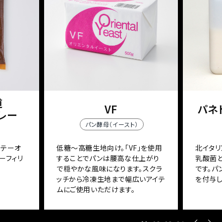
道
VF
パネト
レー
パン酵母（イースト）
ソテーオ
低糖～高糖生地向け。「VF」を使用
北イタリ
ーフィリ
することでパンは腰高な仕上がり
乳酸菌
で穏やかな風味になります。スクラ
です。
ッチから冷凍生地まで幅広いアイテ
を付与し
ムにご使用いただけます。