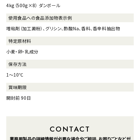
4kg（500g×8） ダンボール
使用食品への
食品添加物表示例
増粘剤（加工澱粉）、グリシン、酢酸Na、香料、香辛料抽出物
特定原材料
小麦・卵・乳成分
保存方法
1～10℃
賞味期限
開封前 90日
CONTACT
業務用製品の詳細情報が
必要な場合や
ご相談、お困りごとなどが