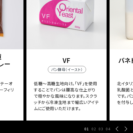
道
VF
パネト
レー
パン酵母（イースト）
ソテーオ
低糖～高糖生地向け。「VF」を使用
北イタリ
ーフィリ
することでパンは腰高な仕上がり
乳酸菌
で穏やかな風味になります。スクラ
です。
ッチから冷凍生地まで幅広いアイテ
を付与し
ムにご使用いただけます。
01
02
03
04