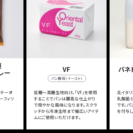
道
VF
パネト
レー
パン酵母（イースト）
ソテーオ
低糖～高糖生地向け。「VF」を使用
北イタリ
ーフィリ
することでパンは腰高な仕上がり
乳酸菌
で穏やかな風味になります。スクラ
です。
ッチから冷凍生地まで幅広いアイテ
を付与し
ムにご使用いただけます。