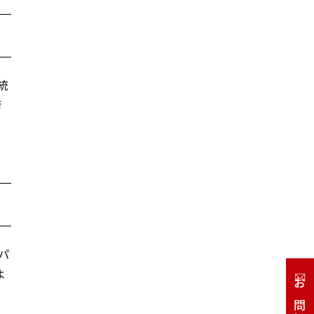
統
術
パ
よ